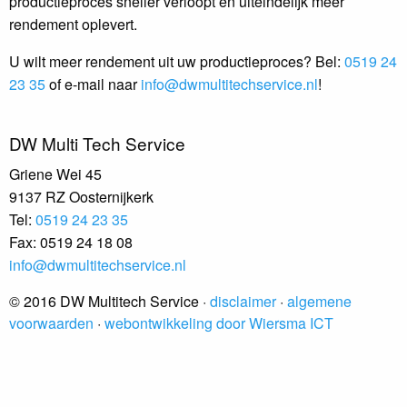
productieproces sneller verloopt en uiteindelijk meer
rendement oplevert.
U wilt meer rendement uit uw productieproces? Bel:
0519 24
23 35
of e-mail naar
info@dwmultitechservice.nl
!
DW Multi Tech Service
Griene Wei 45
9137 RZ Oosternijkerk​
Tel:
0519 24 23 35
Fax: 0519 24 18 08
info@dwmultitechservice.nl
© 2016 DW Multitech Service ·
disclaimer
·
algemene
voorwaarden
·
webontwikkeling door Wiersma ICT