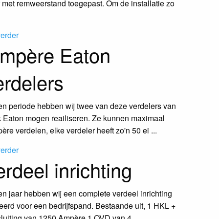
 met remweerstand toegepast. Om de installatie zo
verder
mpère Eaton
erdelers
en periode hebben wij twee van deze verdelers van
k Eaton mogen reailiseren. Ze kunnen maximaal
re verdelen, elke verdeler heeft zo'n 50 ei ...
verder
rdeel inrichting
n jaar hebben wij een complete verdeel inrichting
eerd voor een bedrijfspand. Bestaande uit, 1 HKL +
luiting van 1250 Ampère 1 OVD van 4 ...