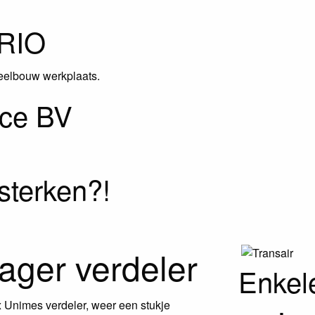
RIO
elbouw werkplaats.
ice BV
sterken?!
ger verdeler
Enkel
Unimes verdeler, weer een stukje