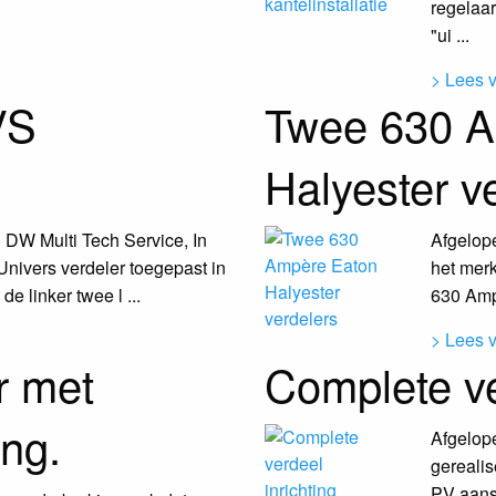
regelaar
"ui ...
> Lees 
VS
Twee 630 A
Halyester v
 DW Multi Tech Service, In
Afgelop
 Univers verdeler toegepast in
het mer
e linker twee l ...
630 Ampè
> Lees 
r met
Complete ve
ng.
Afgelope
gerealis
PV aans