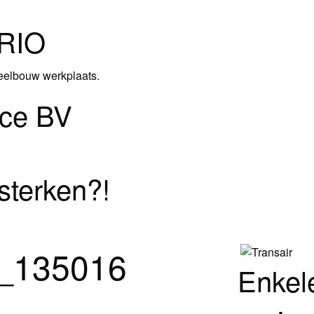
RIO
elbouw werkplaats.
ice BV
sterken?!
_135016
Enkel