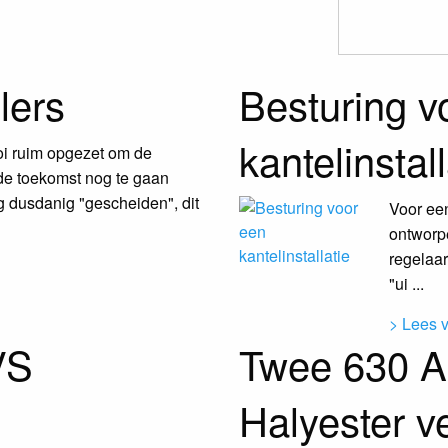
lers
Besturing v
kantelinstall
oi ruim opgezet om de
de toekomst nog te gaan
ng dusdanig "gescheiden", dit
Voor een
ontworp
regelaar
"ui ...
> Lees 
VS
Twee 630 A
Halyester v