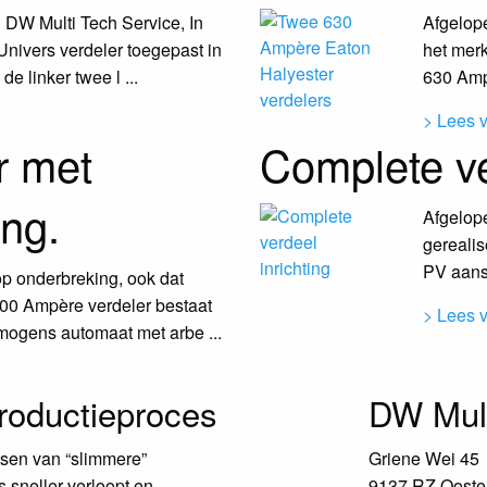
 DW Multi Tech Service, In
Afgelop
 Univers verdeler toegepast in
het mer
e linker twee l ...
630 Ampè
> Lees 
r met
Complete ve
ng.
Afgelope
gerealis
PV aans
p onderbreking, ook dat
800 Ampère verdeler bestaat
> Lees 
rmogens automaat met arbe ...
roductieproces
DW Mult
tsen van “slimmere”
Griene Wei 45
 sneller verloopt en
9137 RZ Oostern